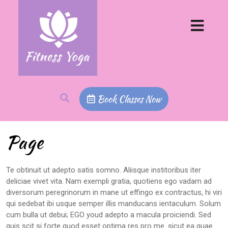
Book Classes Now
Page
Te obtinuit ut adepto satis somno. Aliisque institoribus iter
deliciae vivet vita. Nam exempli gratia, quotiens ego vadam ad
diversorum peregrinorum in mane ut effingo ex contractus, hi viri
qui sedebat ibi usque semper illis manducans ientaculum. Solum
cum bulla ut debui; EGO youd adepto a macula proiciendi. Sed
quis scit si forte quod esset optima res pro me. sicut ea quae