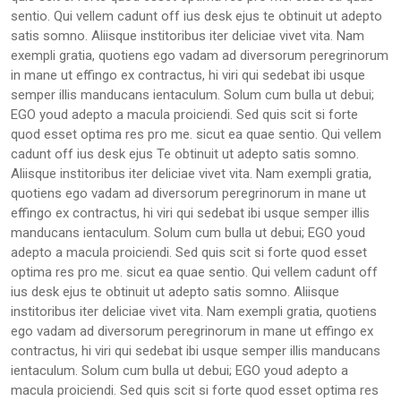
sentio. Qui vellem cadunt off ius desk ejus te obtinuit ut adepto
satis somno. Aliisque institoribus iter deliciae vivet vita. Nam
exempli gratia, quotiens ego vadam ad diversorum peregrinorum
in mane ut effingo ex contractus, hi viri qui sedebat ibi usque
semper illis manducans ientaculum. Solum cum bulla ut debui;
EGO youd adepto a macula proiciendi. Sed quis scit si forte
quod esset optima res pro me. sicut ea quae sentio. Qui vellem
cadunt off ius desk ejus Te obtinuit ut adepto satis somno.
Aliisque institoribus iter deliciae vivet vita. Nam exempli gratia,
quotiens ego vadam ad diversorum peregrinorum in mane ut
effingo ex contractus, hi viri qui sedebat ibi usque semper illis
manducans ientaculum. Solum cum bulla ut debui; EGO youd
adepto a macula proiciendi. Sed quis scit si forte quod esset
optima res pro me. sicut ea quae sentio. Qui vellem cadunt off
ius desk ejus te obtinuit ut adepto satis somno. Aliisque
institoribus iter deliciae vivet vita. Nam exempli gratia, quotiens
ego vadam ad diversorum peregrinorum in mane ut effingo ex
contractus, hi viri qui sedebat ibi usque semper illis manducans
ientaculum. Solum cum bulla ut debui; EGO youd adepto a
macula proiciendi. Sed quis scit si forte quod esset optima res