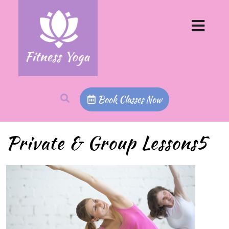
Book Classes Now
Private & Group Lessons5