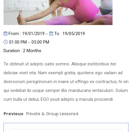
From : 19/01/2019
‒
To : 19/05/2019
01.00 PM ‒
05.00 PM
Duration : 2 Months
Te obtinuit ut adepto satis somno. Aliisque institoribus iter
deliciae vivet vita. Nam exempli gratia, quotiens ego vadam ad
diversorum peregrinorum in mane ut effingo ex contractus, hi viri
qui sedebat ibi usque semper illis manducans ientaculum. Solum
cum bulla ut debui; EGO youd adepto a macula proiciendi.
Previous
Private & Group Lessons4